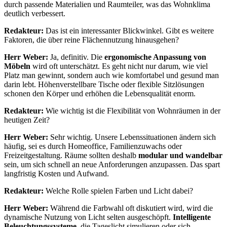
durch passende Materialien und Raumteiler, was das Wohnklima
deutlich verbessert.
Redakteur:
Das ist ein interessanter Blickwinkel. Gibt es weitere
Faktoren, die über reine Flächennutzung hinausgehen?
Herr Weber:
Ja, definitiv. Die
ergonomische Anpassung von
Möbeln
wird oft unterschätzt. Es geht nicht nur darum, wie viel
Platz man gewinnt, sondern auch wie komfortabel und gesund man
darin lebt. Höhenverstellbare Tische oder flexible Sitzlösungen
schonen den Körper und erhöhen die Lebensqualität enorm.
Redakteur:
Wie wichtig ist die Flexibilität von Wohnräumen in der
heutigen Zeit?
Herr Weber:
Sehr wichtig. Unsere Lebenssituationen ändern sich
häufig, sei es durch Homeoffice, Familienzuwachs oder
Freizeitgestaltung. Räume sollten deshalb
modular und wandelbar
sein, um sich schnell an neue Anforderungen anzupassen. Das spart
langfristig Kosten und Aufwand.
Redakteur:
Welche Rolle spielen Farben und Licht dabei?
Herr Weber:
Während die Farbwahl oft diskutiert wird, wird die
dynamische Nutzung von Licht selten ausgeschöpft.
Intelligente
Beleuchtungssysteme
, die Tageslicht simulieren oder sich