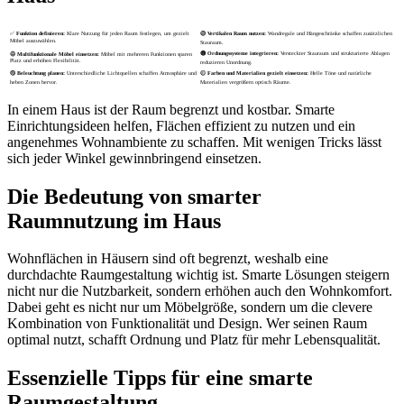
✅
Funktion definieren:
Klare Nutzung für jeden Raum festlegen, um gezielt
🟢
Vertikalen Raum nutzen:
Wandregale und Hängeschränke schaffen zusätzlichen
Möbel auszuwählen.
Stauraum.
🟠
Ordnungssysteme integrieren:
Versteckter Stauraum und strukturierte Ablagen
🔵
Multifunktionale Möbel einsetzen:
Möbel mit mehreren Funktionen sparen
Platz und erhöhen Flexibilität.
reduzieren Unordnung.
🟣
Beleuchtung planen:
Unterschiedliche Lichtquellen schaffen Atmosphäre und
🟡
Farben und Materialien gezielt einsetzen:
Helle Töne und natürliche
heben Zonen hervor.
Materialien vergrößern optisch Räume.
In einem Haus ist der Raum begrenzt und kostbar. Smarte
Einrichtungsideen helfen, Flächen effizient zu nutzen und ein
angenehmes Wohnambiente zu schaffen. Mit wenigen Tricks lässt
sich jeder Winkel gewinnbringend einsetzen.
Die Bedeutung von smarter
Raumnutzung im Haus
Wohnflächen in Häusern sind oft begrenzt, weshalb eine
durchdachte Raumgestaltung wichtig ist. Smarte Lösungen steigern
nicht nur die Nutzbarkeit, sondern erhöhen auch den Wohnkomfort.
Dabei geht es nicht nur um Möbelgröße, sondern um die clevere
Kombination von Funktionalität und Design. Wer seinen Raum
optimal nutzt, schafft Ordnung und Platz für mehr Lebensqualität.
Essenzielle Tipps für eine smarte
Raumgestaltung