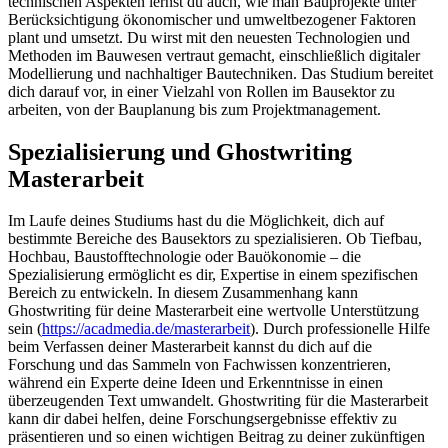
technischen Aspekten lernst du auch, wie man Bauprojekte unter
Berücksichtigung ökonomischer und umweltbezogener Faktoren
plant und umsetzt. Du wirst mit den neuesten Technologien und
Methoden im Bauwesen vertraut gemacht, einschließlich digitaler
Modellierung und nachhaltiger Bautechniken. Das Studium bereitet
dich darauf vor, in einer Vielzahl von Rollen im Bausektor zu
arbeiten, von der Bauplanung bis zum Projektmanagement.
Spezialisierung und Ghostwriting
Masterarbeit
Im Laufe deines Studiums hast du die Möglichkeit, dich auf
bestimmte Bereiche des Bausektors zu spezialisieren. Ob Tiefbau,
Hochbau, Baustofftechnologie oder Bauökonomie – die
Spezialisierung ermöglicht es dir, Expertise in einem spezifischen
Bereich zu entwickeln. In diesem Zusammenhang kann
Ghostwriting für deine Masterarbeit eine wertvolle Unterstützung
sein (
https://acadmedia.de/masterarbeit
). Durch professionelle Hilfe
beim Verfassen deiner Masterarbeit kannst du dich auf die
Forschung und das Sammeln von Fachwissen konzentrieren,
während ein Experte deine Ideen und Erkenntnisse in einen
überzeugenden Text umwandelt. Ghostwriting für die Masterarbeit
kann dir dabei helfen, deine Forschungsergebnisse effektiv zu
präsentieren und so einen wichtigen Beitrag zu deiner zukünftigen