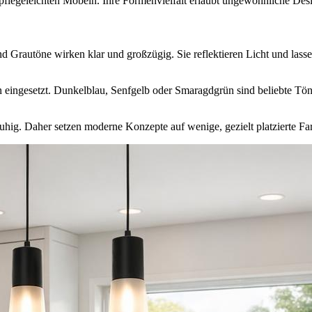
 pflegeleichten Möbeln. Ihre Formenvielfalt erlaubt ungewöhnliche Desi
und Grautöne wirken klar und großzügig. Sie reflektieren Licht und la
ingesetzt. Dunkelblau, Senfgelb oder Smaragdgrün sind beliebte Töne,
ruhig. Daher setzen moderne Konzepte auf wenige, gezielt platzierte Far