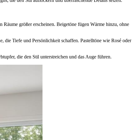
gns, die den Stil auflockern und überraschende Details setzen.
ssen Räume größer erscheinen. Beigetöne fügen Wärme hinzu, ohne
 die Tiefe und Persönlichkeit schaffen. Pastelltöne wie Rosé oder
btupfer, die den Stil unterstreichen und das Auge führen.