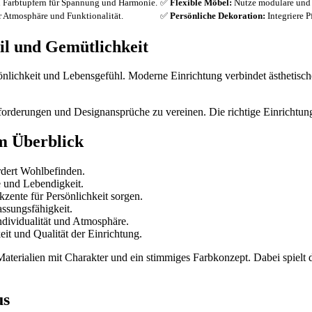
n Farbtupfern für Spannung und Harmonie.
✅
Flexible Möbel:
Nutze modulare und m
 Atmosphäre und Funktionalität.
✅
Persönliche Dekoration:
Integriere P
il und Gemütlichkeit
lichkeit und Lebensgefühl. Moderne Einrichtung verbindet ästhetische
Anforderungen und Designansprüche zu vereinen. Die richtige Einrichtun
m Überblick
rdert Wohlbefinden.
 und Lebendigkeit.
kzente für Persönlichkeit sorgen.
ssungsfähigkeit.
dividualität und Atmosphäre.
eit und Qualität der Einrichtung.
Materialien mit Charakter und ein stimmiges Farbkonzept. Dabei spiel
us