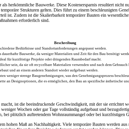
r als herkömmliche Bauwerke. Diese Kostenersparnis resultiert nicht nu
r temporäre Strukturen gelten. Dies führt zu einem beschleunigten Ge
l ist. Zudem ist die Skalierbarkeit temporärer Bauten ein wesentliche
nahmen erforderlich sind.
Beschreibung
schiedene Bedürfnisse und Standortanforderungen angepasst werden.
ls dauerhafte Bauwerke, da weniger Materialien und Zeit für den Bau benötigt werd
 ideal für kurzfristige Projekte oder dringenden Raumbedarf macht.
icher sein, da sie oft recycelbare Materialien verwenden und nach dem Gebrauch 
gebaut und an einem anderen Standort wieder aufgebaut werden.
Bauten weniger strenge Baugenehmigungen, was den Genehmigungsprozess beschleun
lette an Designoptionen, die es ermöglichen, den Bau an spezifische ästhetische u
iv macht, ist die beeindruckende Geschwindigkeit, mit der sie erricht
eniger Wochen oder gar Tage vollständig aufgebaut und bezugsfertig s
n, bei plötzlich auftretendem Wohnraummangel oder bei kurzfristigen Gro
nem hohen Maß an Nachhaltigkeit. Viele temporäre Bauten werden aus r