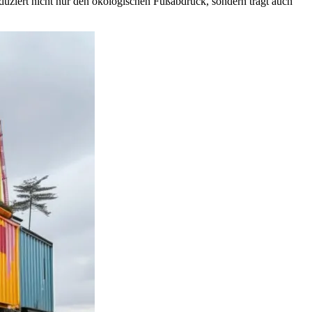
duziert nicht nur den ökologischen Fußabdruck, sondern trägt auch