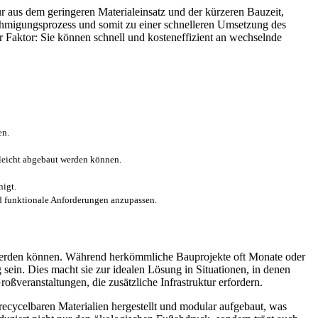
r aus dem geringeren Materialeinsatz und der kürzeren Bauzeit,
nehmigungsprozess und somit zu einer schnelleren Umsetzung des
r Faktor: Sie können schnell und kosteneffizient an wechselnde
en.
leicht abgebaut werden können.
igt.
nd funktionale Anforderungen anzupassen.
et werden können. Während herkömmliche Bauprojekte oft Monate oder
ein. Dies macht sie zur idealen Lösung in Situationen, in denen
ßveranstaltungen, die zusätzliche Infrastruktur erfordern.
ecycelbaren Materialien hergestellt und modular aufgebaut, was