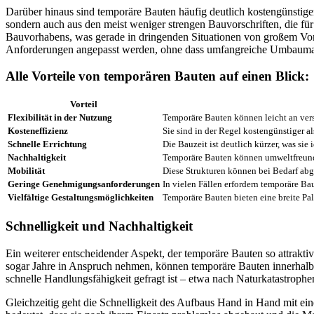
Darüber hinaus sind temporäre Bauten häufig deutlich kostengünstige
sondern auch aus den meist weniger strengen Bauvorschriften, die fü
Bauvorhabens, was gerade in dringenden Situationen von großem Vortei
Anforderungen angepasst werden, ohne dass umfangreiche Umbaumaß
Alle Vorteile von temporären Bauten auf einen Blick:
Vorteil
Flexibilität in der Nutzung
Temporäre Bauten können leicht an ver
Kosteneffizienz
Sie sind in der Regel kostengünstiger a
Schnelle Errichtung
Die Bauzeit ist deutlich kürzer, was sie
Nachhaltigkeit
Temporäre Bauten können umweltfreundl
Mobilität
Diese Strukturen können bei Bedarf ab
Geringe Genehmigungsanforderungen
In vielen Fällen erfordern temporäre 
Vielfältige Gestaltungsmöglichkeiten
Temporäre Bauten bieten eine breite Pa
Schnelligkeit und Nachhaltigkeit
Ein weiterer entscheidender Aspekt, der temporäre Bauten so attrakt
sogar Jahre in Anspruch nehmen, können temporäre Bauten innerhalb w
schnelle Handlungsfähigkeit gefragt ist – etwa nach Naturkatastrophe
Gleichzeitig geht die Schnelligkeit des Aufbaus Hand in Hand mit ei