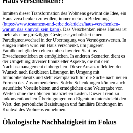
Haus verschenken?!
Inmitten dieser Transformation des Wohnens gewinnt die Idee, ein
Haus verschenken zu wollen, immer mehr an Bedeutung
(
https://www.testament-und-erbe.de/articles/haus-verschenken-
warum-das-sinnvoll-sein-kann
). Das Verschenken eines Hauses ist
mehr als eine großzügige Geste; es symbolisiert einen
Paradigmenwechsel in der Übertragung von Vermögenswerten. In
einigen Fällen wird ein Haus verschenkt, um jüngeren
Familienmitgliedern einen unbeschwerten Start ins
Erwachsenenleben zu ermöglichen. In anderen Szenarien dient es
der Umgehung diverser finanzieller Aspekte, die mit dem
Nachlassmanagement einhergehen. Dieser Ansatz reflektiert den
Wunsch nach flexibleren Lösungen im Umgang mit
Immobilienbesitz und steht exemplarisch für die Suche nach neuen
Formen des Zusammenlebens. Solche Schenkungen können auch
steuerliche Vorteile bieten und ermöglichen eine Weitergabe von
Werten ohne die üblichen finanziellen Lasten. Dieser Trend zu
unkonventionellen Übertragungen von Eigentum unterstreicht den
Wert, den persönliche Beziehungen und familiäre Bindungen im
Kontext des Wohnens einnehmen.
Ökologische Nachhaltigkeit im Fokus