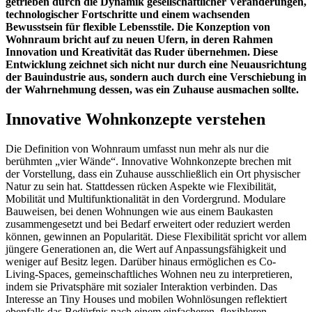
getrieben durch die Dynamik gesellschaftlicher Veränderungen,
technologischer Fortschritte und einem wachsenden
Bewusstsein für flexible Lebensstile. Die Konzeption von
Wohnraum bricht auf zu neuen Ufern, in deren Rahmen
Innovation und Kreativität das Ruder übernehmen. Diese
Entwicklung zeichnet sich nicht nur durch eine Neuausrichtung
der Bauindustrie aus, sondern auch durch eine Verschiebung in
der Wahrnehmung dessen, was ein Zuhause ausmachen sollte.
Innovative Wohnkonzepte verstehen
Die Definition von Wohnraum umfasst nun mehr als nur die
berühmten „vier Wände“. Innovative Wohnkonzepte brechen mit
der Vorstellung, dass ein Zuhause ausschließlich ein Ort physischer
Natur zu sein hat. Stattdessen rücken Aspekte wie Flexibilität,
Mobilität und Multifunktionalität in den Vordergrund. Modulare
Bauweisen, bei denen Wohnungen wie aus einem Baukasten
zusammengesetzt und bei Bedarf erweitert oder reduziert werden
können, gewinnen an Popularität. Diese Flexibilität spricht vor allem
jüngere Generationen an, die Wert auf Anpassungsfähigkeit und
weniger auf Besitz legen. Darüber hinaus ermöglichen es Co-
Living-Spaces, gemeinschaftliches Wohnen neu zu interpretieren,
indem sie Privatsphäre mit sozialer Interaktion verbinden. Das
Interesse an Tiny Houses und mobilen Wohnlösungen reflektiert
ebenfalls das Bedürfnis nach einem einfacheren, flexibleren