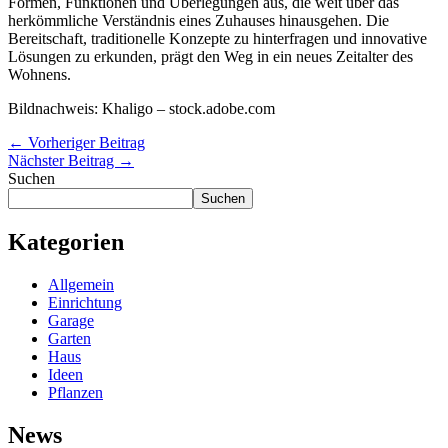
Formen, Funktionen und Überlegungen aus, die weit über das
herkömmliche Verständnis eines Zuhauses hinausgehen. Die
Bereitschaft, traditionelle Konzepte zu hinterfragen und innovative
Lösungen zu erkunden, prägt den Weg in ein neues Zeitalter des
Wohnens.
Bildnachweis:
Khaligo
– stock.adobe.com
←
Vorheriger Beitrag
Nächster Beitrag
→
Suchen
Suchen
Kategorien
Allgemein
Einrichtung
Garage
Garten
Haus
Ideen
Pflanzen
News