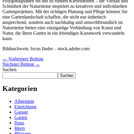
Polygonalplatten bis hin zu runden Kieselsteinen – die Vielfalt und
Schönheit der Natursteine inspiriert zu kreativen und individuellen
Gartenprojekten. Mit der richtigen Planung und Pflege können Sie
eine Gartenlandschaft schaffen, die nicht nur ästhetisch
ansprechend, sondern auch nachhaltig und umweltfreundlich ist.
Natursteine bieten eine einzigartige Verbindung von Kunst und
Natur, die Ihren Garten in ein lebendiges Kunstwerk verwandeln
kann.
Bildnachweis:
focus finder
– stock.adobe.com
←
Vorheriger Beitrag
Nächster Beitrag
→
Suchen
Suchen
Kategorien
Allgemein
Einrichtung
Garage
Garten
Haus
Ideen
Pflanzen