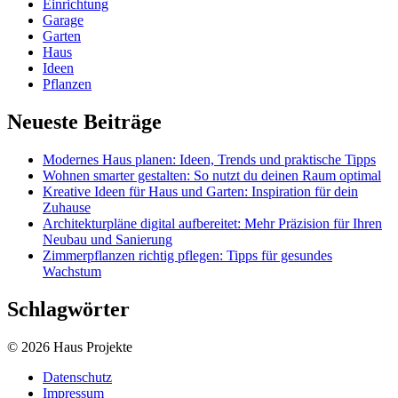
Einrichtung
Garage
Garten
Haus
Ideen
Pflanzen
Neueste Beiträge
Modernes Haus planen: Ideen, Trends und praktische Tipps
Wohnen smarter gestalten: So nutzt du deinen Raum optimal
Kreative Ideen für Haus und Garten: Inspiration für dein
Zuhause
Architekturpläne digital aufbereitet: Mehr Präzision für Ihren
Neubau und Sanierung
Zimmerpflanzen richtig pflegen: Tipps für gesundes
Wachstum
Schlagwörter
© 2026 Haus Projekte
Datenschutz
Impressum